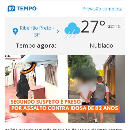
Previsão completa
27°
32°
18°
Ribeirão Preto -
SP
Tempo
agora:
Nublado