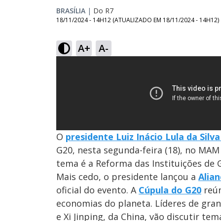
BRASÍLIA
|
Do R7
18/11/2024 - 14H12
(ATUALIZADO EM
18/11/2024 - 14H12
)
A+
A-
O
presidente Luiz Inácio Lula da Silv
G20, nesta segunda-feira (18), no MAM
tema é a Reforma das Instituições de 
Mais cedo, o presidente lançou a
Alian
oficial do evento. A
Cúpula do G20
reún
economias do planeta. Líderes de gra
e Xi Jinping, da China, vão discutir t