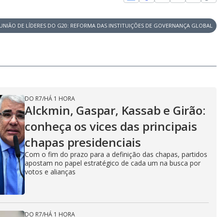
EUNIÃO DE LÍDERES DO G20: REFORMA DAS INSTITUIÇÕES DE GOVERNANÇA GLOBAL
DO R7
/
HÁ 1 HORA
Alckmin, Gaspar, Kassab e Girão:
conheça os vices das principais
chapas presidenciais
Com o fim do prazo para a definição das chapas, partidos
apostam no papel estratégico de cada um na busca por
votos e alianças
DO R7
/
HÁ 1 HORA