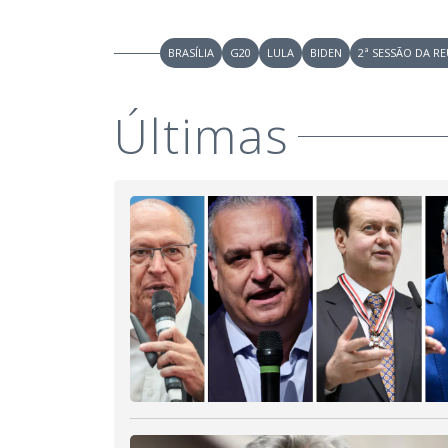
BRASÍLIA
G20
LULA
BIDEN
2ª SESSÃO DA R
Últimas