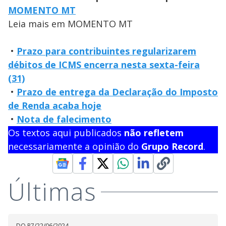
MOMENTO MT
Leia mais em MOMENTO MT
•
Prazo para contribuintes regularizarem
débitos de ICMS encerra nesta sexta-feira
(31)
•
Prazo de entrega da Declaração do Imposto
de Renda acaba hoje
•
Nota de falecimento
Os textos aqui publicados
não refletem
necessariamente a opinião do
Grupo Record
.
Últimas
DO R7
/
22/06/2024