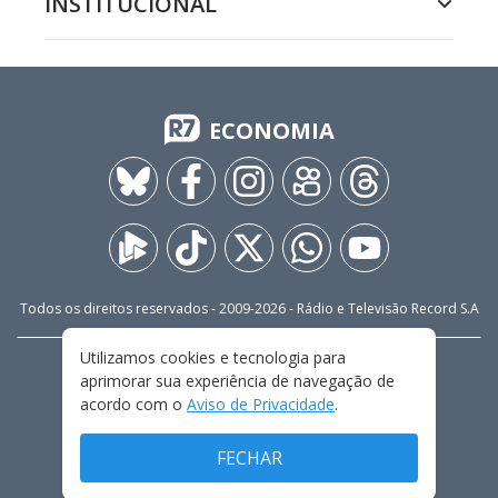
INSTITUCIONAL
ECONOMIA
Todos os direitos reservados - 2009-
2026
- Rádio e Televisão Record S.A
Utilizamos cookies e tecnologia para
CARREIRA
FALE CONOSCO
PRIVACIDADE
aprimorar sua experiência de navegação de
TERMOS E CONDIÇÕES DE USO
acordo com o
Aviso de Privacidade
.
FECHAR