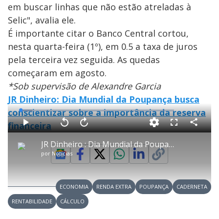
em buscar linhas que não estão atreladas à
Selic", avalia ele.
É importante citar o Banco Central cortou,
nesta quarta-feira (1º), em 0.5 a taxa de juros
pela terceira vez seguida. As quedas
começaram em agosto.
*Sob supervisão de Alexandre Garcia
JR Dinheiro: Dia Mundial da Poupança busca
conscientizar sobre a importância da reserva
L
o
a
financeira
d
C
P
V
A
P
F
e
o
l
o
v
u
d
m
a
l
a
l
:
JR Dinheiro : Dia Mundial da Poupança busca conscientizar sobre a importância da reserva financeira
p
y
t
n
l
7
a
a
ç
s
.
por
Notícias
r
r
a
c
7
t
1
r
l
r
3
i
0
1
e
%
l
s
0
e
h
e
s
n
a
g
e
r
u
g
ECONOMIA
RENDA EXTRA
POUPANÇA
CADERNETA
n
u
a
d
n
o
d
RENTABILIDADE
CÁLCULO
s
o
s