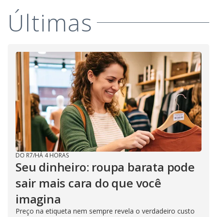
y
Últimas
M
V
u
d
o
i
d
e
o
DO R7
/
HÁ 4 HORAS
Seu dinheiro: roupa barata pode
sair mais cara do que você
imagina
Preço na etiqueta nem sempre revela o verdadeiro custo