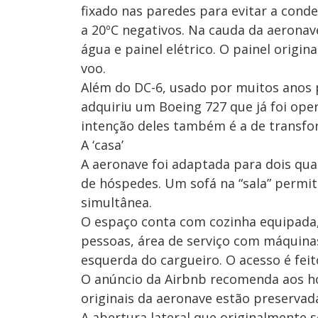
fixado nas paredes para evitar a cond
a 20ºC negativos. Na cauda da aeronav
água e painel elétrico. O painel origi
voo.
Além do DC-6, usado por muitos anos 
adquiriu um Boeing 727 que já foi ope
intenção deles também é a de transf
A ‘casa’
A aeronave foi adaptada para dois qua
de hóspedes. Um sofá na “sala” permi
simultânea.
O espaço conta com cozinha equipada, 
pessoas, área de serviço com máquinas
esquerda do cargueiro. O acesso é fei
O anúncio da Airbnb recomenda aos hó
originais da aeronave estão preservad
A abertura lateral que originalmente 