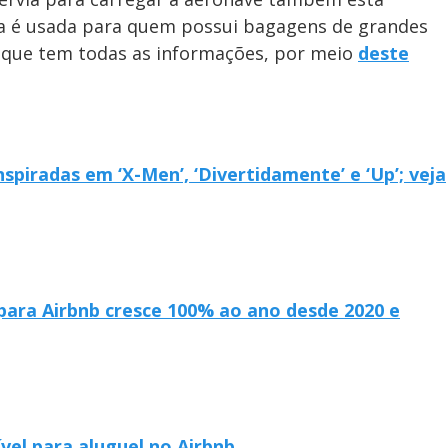
ela é usada para quem possui bagagens de grandes
, que tem todas as informações, por meio
deste
piradas em ‘X-Men’, ‘Divertidamente’ e ‘Up’; veja
ara Airbnb cresce 100% ao ano desde 2020 e
ível para aluguel no Airbnb