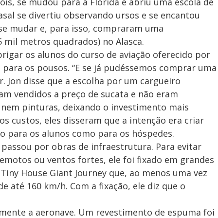
is, se mudou para a Flórida e abriu uma escola de
asal se divertiu observando ursos e se encantou
 se mudar e, para isso, compraram uma
5 mil metros quadrados) no Alasca.
igar os alunos do curso de aviação oferecido por
as para os pousos. “E se já pudéssemos comprar uma
r. Jon disse que a escolha por um cargueiro
eram vendidos a preço de sucata e não eram
 nem pinturas, deixando o investimento mais
 custos, eles disseram que a intenção era criar
nto para os alunos como para os hóspedes.
 passou por obras de infraestrutura. Para evitar
emotos ou ventos fortes, ele foi fixado em grandes
ao Tiny House Giant Journey que, ao menos uma vez
de até 160 km/h. Com a fixação, ele diz que o
namente a aeronave. Um revestimento de espuma foi