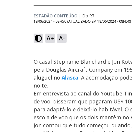
ESTADÃO CONTEÚDO
|
Do R7
18/06/2024 - 08H50
(ATUALIZADO EM
18/06/2024 - 08H50
)
A+
A-
O casal Stephanie Blanchard e Jon Ko
pela Douglas Aircraft Company em 1
aluguel no
Alasca
. A acomodação pode
noite.
Em entrevista ao canal do Youtube Tin
de voo, disseram que pagaram US$ 100
para adaptá-lo e deixá-lo habitável. O
escola de voo que os dois mantêm no A
Jon contou que tudo começou quando, 