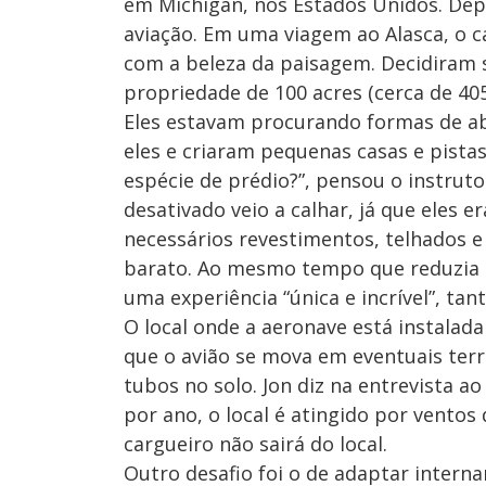
em Michigan, nos Estados Unidos. Depo
aviação. Em uma viagem ao Alasca, o c
com a beleza da paisagem. Decidiram
propriedade de 100 acres (cerca de 40
Eles estavam procurando formas de abr
eles e criaram pequenas casas e pist
espécie de prédio?”, pensou o instruto
desativado veio a calhar, já que eles 
necessários revestimentos, telhados e
barato. Ao mesmo tempo que reduzia os
uma experiência “única e incrível”, ta
O local onde a aeronave está instalada
que o avião se mova em eventuais terr
tubos no solo. Jon diz na entrevista 
por ano, o local é atingido por ventos 
cargueiro não sairá do local.
Outro desafio foi o de adaptar inter