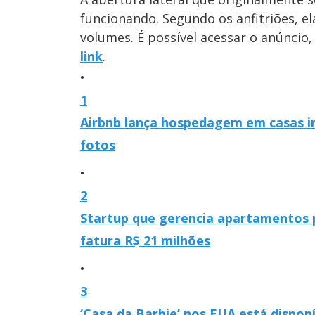
funcionando. Segundo os anfitriões, 
volumes. É possível acessar o anúncio
link
.
1
Airbnb lança hospedagem em casas ins
fotos
2
Startup que gerencia apartamentos p
fatura R$ 21 milhões
3
‘Casa da Barbie’ nos EUA está dispon