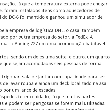
ensação, já que a temperatura externa pode chegar
e, foram instalados itens como aquecedores de
nal do DC-6 foi mantido e ganhou um simulador de
pela empresa de logística DHL, o casal também
rado por outra empresa do setor, a FedEx. A
ormar o Boeing 727 em uma acomodação habitável.
rtos, sendo um deles uma suíte, e outro, um quarto
te que sejam acomodadas seis pessoas de forma
frigobar, sala de jantar com capacidade para seis
 de lavar roupa e ainda um deck localizado na asa
to por um lance de escadas.
spedes terem cuidado, já que muitas partes
as e podem ser perigosas se forem mal utilizadas.
servia para carregar a aeronave também está