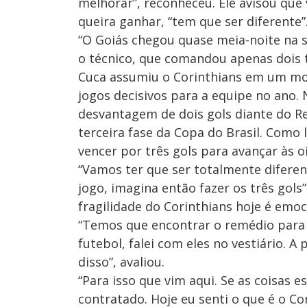
melhorar”, reconheceu. Ele avisou que 
queira ganhar, “tem que ser diferente”
“O Goiás chegou quase meia-noite na s
o técnico, que comandou apenas dois t
Cuca assumiu o Corinthians em um m
jogos decisivos para a equipe no ano. 
desvantagem de dois gols diante do R
terceira fase da Copa do Brasil. Como 
vencer por três gols para avançar às oi
“Vamos ter que ser totalmente difere
jogo, imagina então fazer os três gols”
fragilidade do Corinthians hoje é emoc
“Temos que encontrar o remédio para c
futebol, falei com eles no vestiário. 
disso”, avaliou.
“Para isso que vim aqui. Se as coisas e
contratado. Hoje eu senti o que é o Co