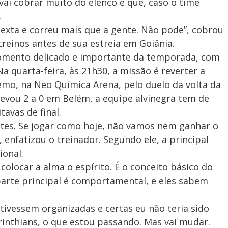
vai cobrar muito do elenco e que, caso o time
.
exta e correu mais que a gente. Não pode”, cobrou
reinos antes de sua estreia em Goiânia.
omento delicado e importante da temporada, com
Na quarta-feira, às 21h30, a missão é reverter a
emo, na Neo Química Arena, pelo duelo da volta da
levou 2 a 0 em Belém, a equipe alvinegra tem de
tavas de final.
ntes. Se jogar como hoje, não vamos nem ganhar o
, enfatizou o treinador. Segundo ele, a principal
ional.
olocar a alma o espírito. É o conceito básico do
A parte principal é comportamental, e eles sabem
stivessem organizadas e certas eu não teria sido
rinthians, o que estou passando. Mas vai mudar.