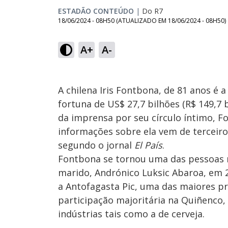
ESTADÃO CONTEÚDO
|
Do R7
18/06/2024 - 08H50
(ATUALIZADO EM
18/06/2024 - 08H50
)
A+
A-
A chilena Iris Fontbona, de 81 anos é 
fortuna de US$ 27,7 bilhões (R$ 149,7
da imprensa por seu círculo íntimo, F
informações sobre ela vem de terceir
segundo o jornal
El País
.
Fontbona se tornou uma das pessoas m
marido, Andrónico Luksic Abaroa, em 2
a Antofagasta Pic, uma das maiores p
participação majoritária na Quiñenco
indústrias tais como a de cerveja.