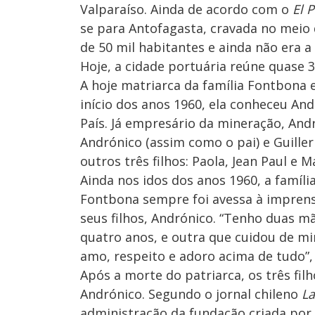
Valparaíso. Ainda de acordo com o
El P
se para Antofagasta, cravada no meio 
de 50 mil habitantes e ainda não era 
Hoje, a cidade portuária reúne quase 3
A hoje matriarca da família Fontbona
início dos anos 1960, ela conheceu And
País. Já empresário da mineração, Andr
Andrónico (assim como o pai) e Guille
outros três filhos: Paola, Jean Paul e M
Ainda nos idos dos anos 1960, a famíli
Fontbona sempre foi avessa à imprens
seus filhos, Andrónico. “Tenho duas 
quatro anos, e outra que cuidou de mi
amo, respeito e adoro acima de tudo”
Após a morte do patriarca, os três f
Andrónico. Segundo o jornal chileno
L
administração da fundação criada por 