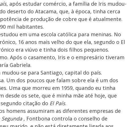
aís
, após estudar comércio, a família de Iris mudou-
do deserto do Atacama, que, à época, tinha cerca
a potência de produção de cobre que é atualmente.
90 mil habitantes.
 estudou em uma escola católica para meninas. No
rónico, 16 anos mais velho do que ela, segundo o El
ónico era viúvo e tinha dois filhos pequenos.
rmo. Após o casamento, Iris e o empresário tiveram
aría Gabriela.
a mudou-se para Santiago, capital do país.
a. Um dos poucos que falam sobre ela é um dos
mães. Uma que morreu em 1959, quando eu tinha
m desde os sete, que é minha mãe até hoje, que
, segundo citação do
El País
.
ilhos homens assumiram as diferentes empresas de
a Segunda
, Fontbona controla o conselho de
seu marido, e não está diretamente ligada aos