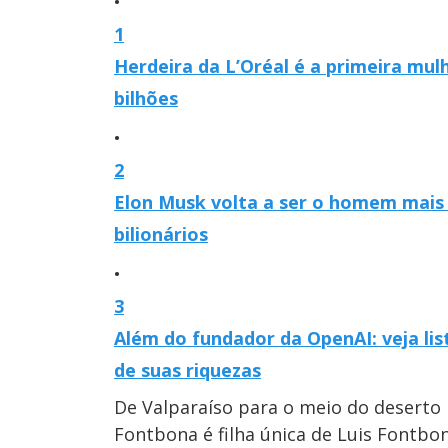
1
Herdeira da L’Oréal é a primeira mu
bilhões
2
Elon Musk volta a ser o homem mais r
bilionários
3
Além do fundador da OpenAI: veja lis
de suas riquezas
De Valparaíso para o meio do deserto
Fontbona é filha única de Luis Fontb