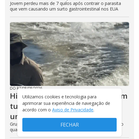
Jovem perdeu mais de 7 quilos após contrair o parasita
que vem causando um surto gastrointestinal nos EUA
DO R7
/
08/08/2026
Hipopótamo persegue barco com
Utilizamos cookies e tecnologia para
aprimorar sua experiência de navegação de
turistas em Botsuana: ‘Parece
acordo com o
Aviso de Privacidade
.
um golfinho gigante’
Grupo viajava de um acampamento de safári para outro
FECHAR
quando foi surpreendido pelo animal