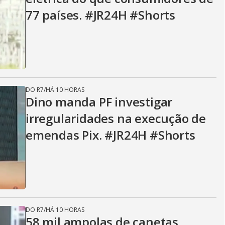
77 países. #JR24H #Shorts
DO R7
/
HÁ 10 HORAS
Dino manda PF investigar
irregularidades na execução de
emendas Pix. #JR24H #Shorts
DO R7
/
HÁ 10 HORAS
58 mil ampolas de canetas