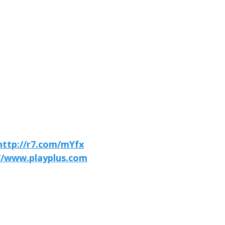
http://r7.com/mYfx
//www.playplus.com