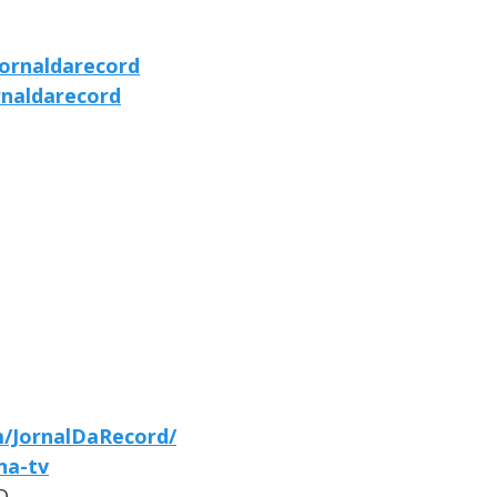
ornaldarecord
rnaldarecord
/JornalDaRecord/
-na-tv
D