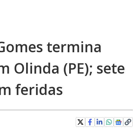
 Gomes termina
m Olinda (PE); sete
m feridas