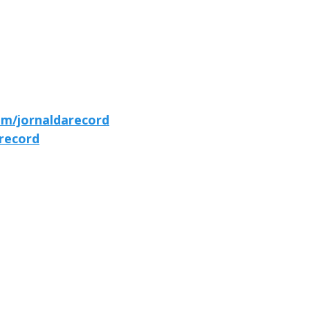
om/jornaldarecord
arecord