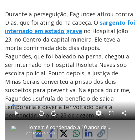
Durante a perseguição, Fagundes atirou contra
Dias, que foi atingido na cabeça. O
sargento foi
internado em estado grave
no Hospital João
23, no Centro da capital mineira. Ele teve a
morte confirmada dois dias depois.
Fagundes, que foi baleado na perna, chegou a
ser internado no Hospital Risoleta Neves sob
escolta policial. Pouco depois, a Justiça de
Minas Gerais converteu a prisão dos dois
suspeitos para preventiva. Na época do crime,
Fagundes usufruía do benefício de saída
temporária e deveria ter voltado para a
L
o
a
penitenciária no dia 23 de dezembro.
d
C
P
V
A
P
F
e
o
l
o
v
u
d
m
a
l
a
l
:
Homem é condenado a 10 anos de prisão pela morte do sargento Roger Dias
p
y
t
n
l
7
a
a
ç
s
.
por
Minas Gerais
r
r
a
c
1
t
1
r
r
0
i