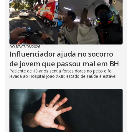
DO R7
/
07/08/2026
Influenciador ajuda no socorro
de jovem que passou mal em BH
Paciente de 18 anos sentia fortes dores no peito e foi
levada ao Hospital João XXIII; estado de saúde é estável