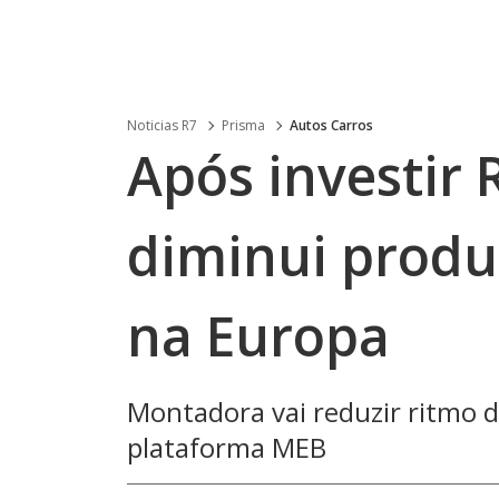
Noticias R7
Prisma
Autos Carros
Após investir 
diminui produ
na Europa
Montadora vai reduzir ritmo d
plataforma MEB