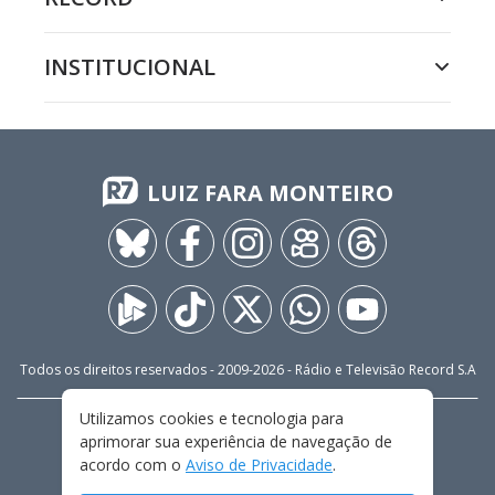
INSTITUCIONAL
LUIZ FARA MONTEIRO
Todos os direitos reservados - 2009-
2026
- Rádio e Televisão Record S.A
Utilizamos cookies e tecnologia para
CARREIRA
FALE CONOSCO
PRIVACIDADE
aprimorar sua experiência de navegação de
TERMOS E CONDIÇÕES DE USO
acordo com o
Aviso de Privacidade
.