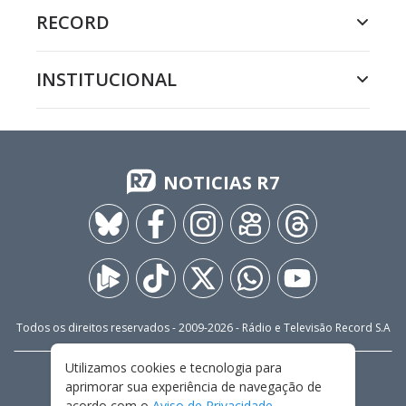
RECORD
INSTITUCIONAL
NOTICIAS R7
Todos os direitos reservados - 2009-
2026
- Rádio e Televisão Record S.A
Utilizamos cookies e tecnologia para
CARREIRA
FALE CONOSCO
PRIVACIDADE
aprimorar sua experiência de navegação de
TERMOS E CONDIÇÕES DE USO
acordo com o
Aviso de Privacidade
.