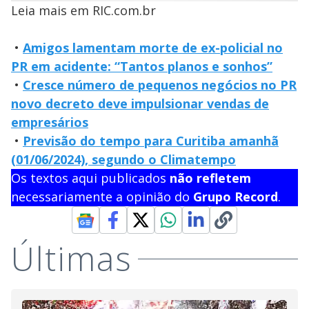
Leia mais em RIC.com.br
•
Amigos lamentam morte de ex-policial no
PR em acidente: “Tantos planos e sonhos”
•
Cresce número de pequenos negócios no PR
novo decreto deve impulsionar vendas de
empresários
•
Previsão do tempo para Curitiba amanhã
(01/06/2024), segundo o Climatempo
Os textos aqui publicados
não refletem
necessariamente a opinião do
Grupo Record
.
Últimas