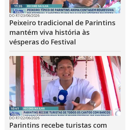
DO R7
/
23/06/2026
Peixeiro tradicional de Parintins
mantém viva história às
vésperas do Festival
DO R7
/
22/06/2026
Parintins recebe turistas com