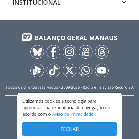
INSTITUCIONAL
BALANÇO GERAL MANAUS
Todos os direitos reservados - 2009-
2026
- Rádio e Televisão Record S.A
Utilizamos cookies e tecnologia para
CARREIRA
FALE CONOSCO
PRIVACIDADE
aprimorar sua experiência de navegação de
TERMOS E CONDIÇÕES DE USO
acordo com o
Aviso de Privacidade
.
FECHAR