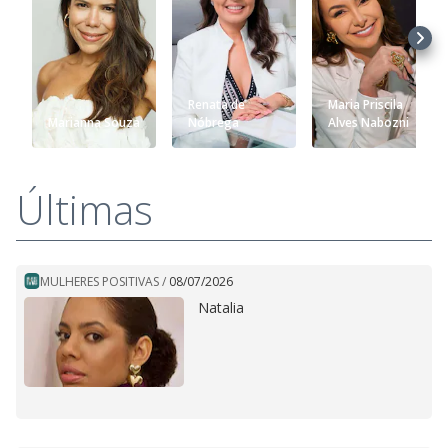
Renata de
Maria Priscila
Marianna Souza
Nóbrega
Alves Nabozni
Últimas
MULHERES POSITIVAS
/
08/07/2026
Natalia