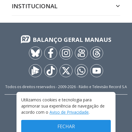
INSTITUCIONAL
BALANÇO GERAL MANAUS
Todos os direitos reservados - 2009-
2026
- Rádio e Televisão Record S.A
Utilizamos cookies e tecnologia para
CARREIRA
FALE CONOSCO
PRIVACIDADE
aprimorar sua experiência de navegação de
TERMOS E CONDIÇÕES DE USO
acordo com o
Aviso de Privacidade
.
FECHAR