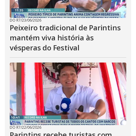
DO R7
/
23/06/2026
Peixeiro tradicional de Parintins
mantém viva história às
vésperas do Festival
DO R7
/
22/06/2026
Parintins recebe turistas com