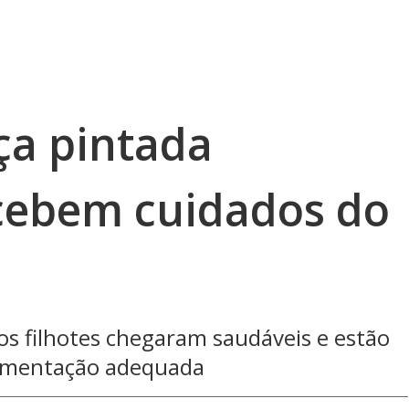
ça pintada
cebem cuidados do
s filhotes chegaram saudáveis e estão
limentação adequada