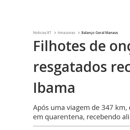
Noticias R7
Amazonas
Balanço Geral Manaus
Filhotes de on
resgatados re
Ibama
Após uma viagem de 347 km, o
em quarentena, recebendo a