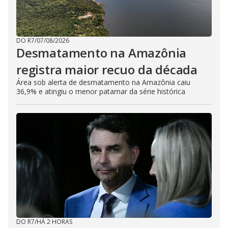
DO R7
/
07/08/2026
Desmatamento na Amazônia
registra maior recuo da década
Área sob alerta de desmatamento na Amazônia caiu
36,9% e atingiu o menor patamar da série histórica
DO R7
/
HÁ 2 HORAS