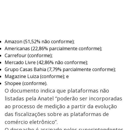
i
d
e
Amazon (51,52% não conforme);
Americanas (22,86% parcialmente conforme);
Carrefour (conforme);
o
Mercado Livre (42,86% não conforme);
Grupo Casas Bahia (7,79% parcialmente conforme);
Magazine Luiza (conforme); e
Shopee (conforme).
O documento indica que plataformas não
listadas pela Anatel “poderão ser incorporadas
ao processo de medição a partir da evolução
das fiscalizações sobre as plataformas de
comércio eletrônico”.
O despacho é assinado pelos superintendentes