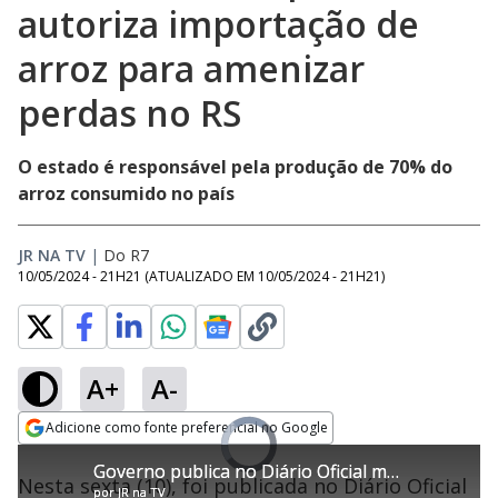
autoriza importação de
arroz para amenizar
perdas no RS
O estado é responsável pela produção de 70% do
arroz consumido no país
JR NA TV
|
Do R7
10/05/2024 - 21H21
(ATUALIZADO EM
10/05/2024 - 21H21
)
A+
A-
Loaded
:
0%
Adicione como fonte preferencial no Google
Ativar
Video
Som
Opens in new window
Player
Governo publica no Diário Oficial medida que autoriza importação de arroz para amenizar perdas no RS
Governo publica no Diário Oficial medida que autoriza importação de arroz para amenizar perdas no RS
is
Nesta sexta (10), foi publicada no Diário Oficial
loading.
por
por
JR na TV
JR na TV