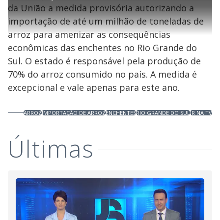
da União a medida provisória autorizando a
importação de até um milhão de toneladas de
arroz para amenizar as consequências
econômicas das enchentes no Rio Grande do
Sul. O estado é responsável pela produção de
70% do arroz consumido no país. A medida é
excepcional e vale apenas para este ano.
ARROZ
IMPORTAÇÃO DE ARROZ
ENCHENTES
RIO GRANDE DO SUL
JR NA TV
Últimas