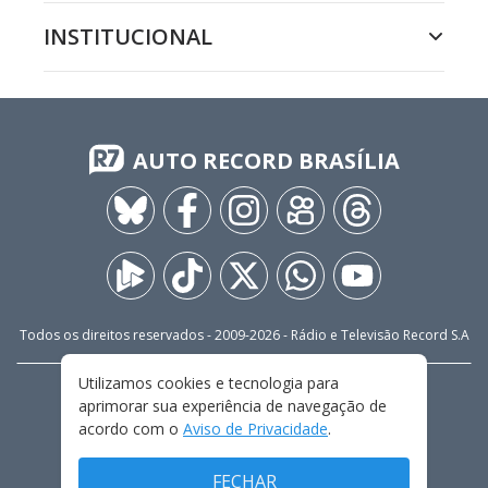
INSTITUCIONAL
AUTO RECORD BRASÍLIA
Todos os direitos reservados - 2009-
2026
- Rádio e Televisão Record S.A
Utilizamos cookies e tecnologia para
CARREIRA
FALE CONOSCO
PRIVACIDADE
aprimorar sua experiência de navegação de
TERMOS E CONDIÇÕES DE USO
acordo com o
Aviso de Privacidade
.
FECHAR