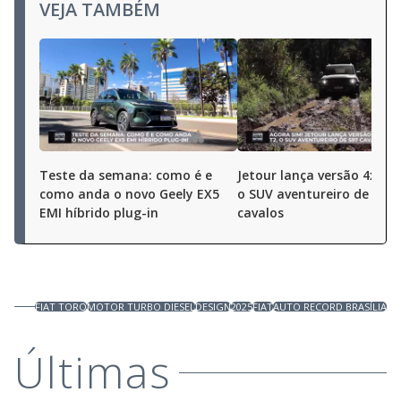
VEJA TAMBÉM
Teste da semana: como é e
Jetour lança versão 4x4 d
como anda o novo Geely EX5
o SUV aventureiro de 597
EMI híbrido plug-in
cavalos
FIAT TORO
MOTOR TURBO DIESEL
DESIGN
2025
FIAT
AUTO RECORD BRASÍLIA
Últimas