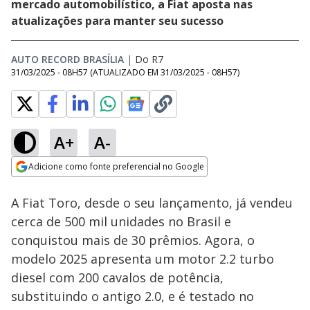
mercado automobilístico, a Fiat aposta nas
atualizações para manter seu sucesso
AUTO RECORD BRASÍLIA
|
Do R7
31/03/2025 - 08H57
(ATUALIZADO EM
31/03/2025 - 08H57
)
A+
A-
Loaded
:
20.32%
Adicione como fonte preferencial no Google
Subtitles
Ativar
Som
Opens in new window
A Fiat Toro, desde o seu lançamento, já vendeu
cerca de 500 mil unidades no Brasil e
conquistou mais de 30 prêmios. Agora, o
modelo 2025 apresenta um motor 2.2 turbo
diesel com 200 cavalos de potência,
substituindo o antigo 2.0, e é testado no