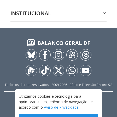
INSTITUCIONAL
BALANÇO GERAL DF
Todos os direitos reservados - 2009-
2026
- Rádio e Televisão Record S.A
Utilizamos cookies e tecnologia para
CARREIRA
FALE CONOSCO
PRIVACIDADE
aprimorar sua experiência de navegação de
TERMOS E CONDIÇÕES DE USO
acordo com o
Aviso de Privacidade
.