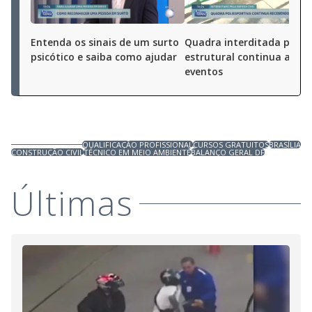
Entenda os sinais de um surto
Quadra interditada por ri
psicótico e saiba como ajudar
estrutural continua a rec
eventos
QUALIFICAÇÃO PROFISSIONAL
CURSOS GRATUITOS
BRASÍLIA
CONSTRUÇÃO CIVIL
TÉCNICO EM MEIO AMBIENTE
BALANÇO GERAL DF
Últimas