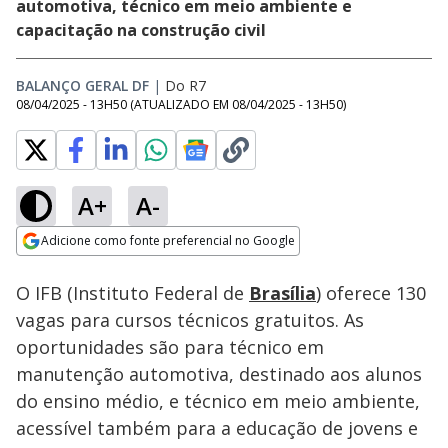
automotiva, técnico em meio ambiente e
capacitação na construção civil
BALANÇO GERAL DF
|
Do R7
08/04/2025 - 13H50
(ATUALIZADO EM
08/04/2025 - 13H50
)
A+
A-
Loaded
:
46.87%
Adicione como fonte preferencial no Google
Subtitles
Ativar
Som
Opens in new window
O IFB (Instituto Federal de
Brasília
) oferece 130
vagas para cursos técnicos gratuitos. As
oportunidades são para técnico em
manutenção automotiva, destinado aos alunos
do ensino médio, e técnico em meio ambiente,
acessível também para a educação de jovens e