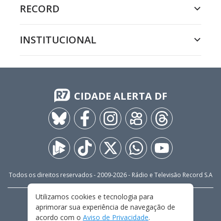
RECORD
INSTITUCIONAL
CIDADE ALERTA DF
Todos os direitos reservados - 2009-
2026
- Rádio e Televisão Record S.A
Utilizamos cookies e tecnologia para
CARREIRA
FALE CONOSCO
PRIVACIDADE
aprimorar sua experiência de navegação de
TERMOS E CONDIÇÕES DE USO
acordo com o
Aviso de Privacidade
.