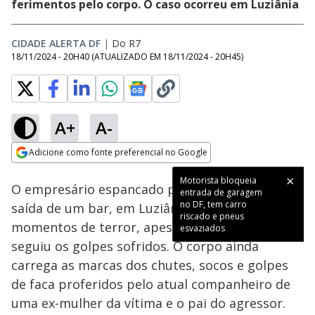
ferimentos pelo corpo. O caso ocorreu em Luziânia
CIDADE ALERTA DF
|
Do R7
18/11/2024 - 20H40
(ATUALIZADO EM
18/11/2024 - 20H45
)
A+
A-
Loaded
:
37.66%
Adicione como fonte preferencial no Google
Ativar
Som
Opens in new window
Motorista bloqueia
O empresário espancado por dois homens na
entrada de garagem
no DF, tem carro
saída de um bar, em Luziânia, não esquece os
riscado e pneus
momentos de terror, apesar do desmaio que
esvaziados
seguiu os golpes sofridos. O corpo ainda
carrega as marcas dos chutes, socos e golpes
de faca proferidos pelo atual companheiro de
uma ex-mulher da vítima e o pai do agressor.