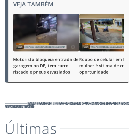
VEJA TAMBÉM
Motorista bloqueia entrada de
Roubo de celular em Brasíl
garagem no DF, tem carro
mulher é vítima de crime 
riscado e pneus esvaziados
oportunidade
EMPRESÁRIO
AGRESSÃO
DF
ENTORNO
LUZIÂNIA
NOTÍCIA
VIOLÊNCIA
CIDADE ALERTA DF
Últimas