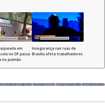
sfaqueada em
Insegurança nas ruas de
scola no DF passa
Brasília afeta trabalhadores
ia no pulmão
CIDENTE CRUZEIRO VELHO
LESÕES CEREBRAIS
MINISTÉRIO PÚBLICO
CIDADE ALERTA DF