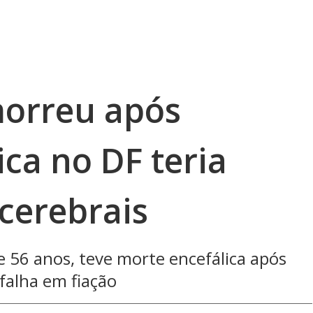
orreu após
ica no DF teria
 cerebrais
e 56 anos, teve morte encefálica após
falha em fiação