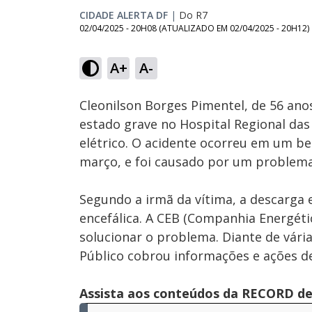
CIDADE ALERTA DF
|
Do R7
02/04/2025 - 20H08
(ATUALIZADO EM
02/04/2025 - 20H12
)
A+
A-
Ativar
Som
Cleonilson Borges Pimentel, de 56 ano
estado grave no Hospital Regional das
elétrico. O acidente ocorreu em um be
março, e foi causado por um problema
Segundo a irmã da vítima, a descarga 
encefálica. A CEB (Companhia Energétic
solucionar o problema. Diante de vária
Público cobrou informações e ações d
Assista aos conteúdos da RECORD de 