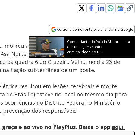
Loaded
:
100.00%
Adicione como fonte preferencial no Google
Subtitles
Velocidade
Opens in new window
Comandante da Polícia Militar
s, morreu após ficar mais de 10 dias internado em
discute ações contra
criminalidade no DF
 Asa Norte, em Brasília, devido a um choque
co da quadra 6 do Cruzeiro Velho, no dia 23 de
 na fiação subterrânea de um poste.
elétrica resultou em lesões cerebrais e morte
a de Brasília) esteve no local no mesmo dia para
s ocorrências no Distrito Federal, o Ministério
e prevenção dos responsáveis.
graça e ao vivo no PlayPlus. Baixe o app
aqui!