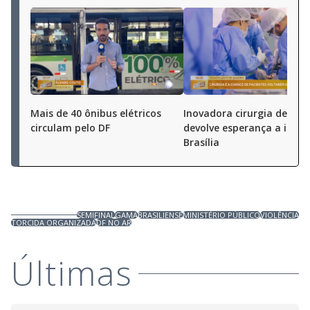
Mais de 40 ônibus elétricos
Inovadora cirurgia de bac
circulam pelo DF
devolve esperança a idos
Brasília
SEMIFINAL
GAMA
BRASILIENSE
MINISTÉRIO PÚBLICO
VIOLÊNCIA
TORCIDA ORGANIZADA
DF NO AR
Últimas