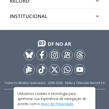
RECORD
INSTITUCIONAL
DF NO AR
Todos os direitos reservados - 2009-
2026
- Rádio e Televisão Record S.A
Utilizamos cookies e tecnologia para
CARREIRA
FALE CONOSCO
PRIVACIDADE
aprimorar sua experiência de navegação de
TERMOS E CONDIÇÕES DE USO
acordo com o
Aviso de Privacidade
.