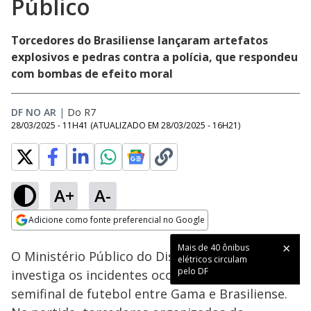
Público
Torcedores do Brasiliense lançaram artefatos
explosivos e pedras contra a polícia, que respondeu
com bombas de efeito moral
DF NO AR
|
Do R7
28/03/2025 - 11H41
(ATUALIZADO EM
28/03/2025 - 16H21
)
A+
A-
Loaded
:
69.07%
Adicione como fonte preferencial no Google
Subtitles
Ativar
Som
Opens in new window
Mais de 40 ônibus
O Ministério Público do Distrito Federal
elétricos circulam
pelo DF
investiga os incidentes ocorridos durante a
semifinal de futebol entre Gama e Brasiliense.