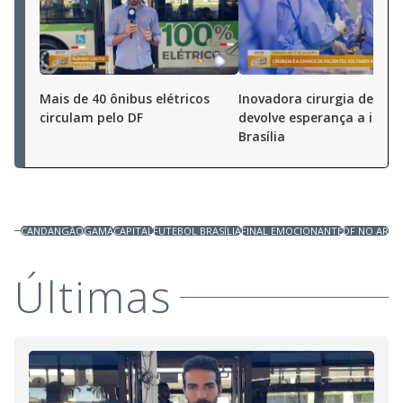
Mais de 40 ônibus elétricos
Inovadora cirurgia de bac
circulam pelo DF
devolve esperança a idos
Brasília
CANDANGÃO
GAMA
CAPITAL
FUTEBOL BRASÍLIA
FINAL EMOCIONANTE
DF NO AR
Últimas