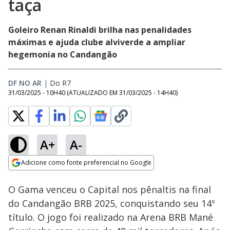
taça
Goleiro Renan Rinaldi brilha nas penalidades
máximas e ajuda clube alviverde a ampliar
hegemonia no Candangão
DF NO AR
|
Do R7
31/03/2025 - 10H40
(ATUALIZADO EM
31/03/2025 - 14H40
)
A+
A-
Loaded
:
19.31%
Adicione como fonte preferencial no Google
Subtitles
Ativar
Som
Opens in new window
O Gama venceu o Capital nos pênaltis na final
do Candangão BRB 2025, conquistando seu 14º
título. O jogo foi realizado na Arena BRB Mané