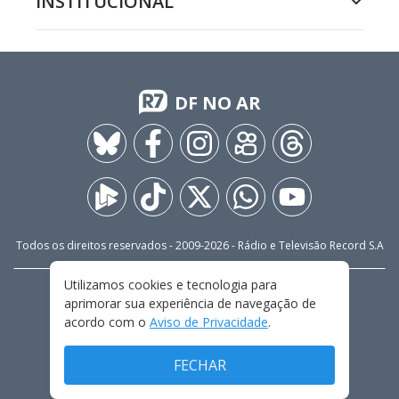
INSTITUCIONAL
DF NO AR
Todos os direitos reservados - 2009-
2026
- Rádio e Televisão Record S.A
Utilizamos cookies e tecnologia para
CARREIRA
FALE CONOSCO
PRIVACIDADE
aprimorar sua experiência de navegação de
TERMOS E CONDIÇÕES DE USO
acordo com o
Aviso de Privacidade
.
FECHAR