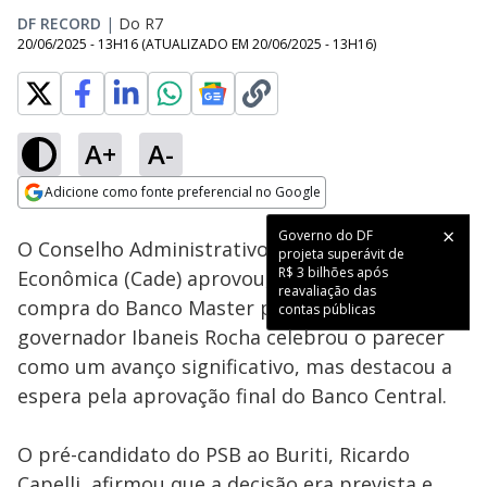
DF RECORD
|
Do R7
20/06/2025 - 13H16
(ATUALIZADO EM
20/06/2025 - 13H16
)
A+
A-
Loaded
:
40.02%
Adicione como fonte preferencial no Google
Subtitles
Ativar
Som
Opens in new window
Governo do DF
O Conselho Administrativo de Defesa
projeta superávit de
R$ 3 bilhões após
Econômica (Cade) aprovou, sem restrições, a
reavaliação das
compra do Banco Master pelo BRB. O
contas públicas
governador Ibaneis Rocha celebrou o parecer
como um avanço significativo, mas destacou a
espera pela aprovação final do Banco Central.
O pré-candidato do PSB ao Buriti, Ricardo
Capelli, afirmou que a decisão era prevista e