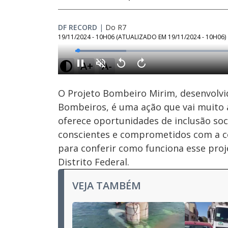
DF RECORD
|
Do R7
19/11/2024 - 10H06
(ATUALIZADO EM
19/11/2024 - 10H06
)
Loaded
:
15.08%
A+
A-
Ativar
Som
O Projeto Bombeiro Mirim, desenvolv
Bombeiros, é uma ação que vai muito al
oferece oportunidades de inclusão soc
conscientes e comprometidos com a com
para conferir como funciona esse proj
Distrito Federal.
VEJA TAMBÉM