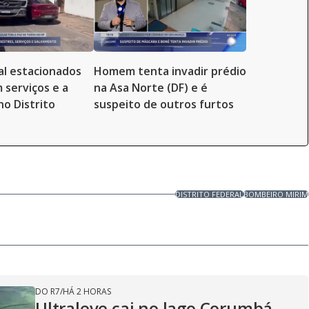
al estacionados
Homem tenta invadir prédio
 serviços e a
na Asa Norte (DF) e é
no Distrito
suspeito de outros furtos
DISTRITO FEDERAL
BOMBEIRO MIRIM
DO R7
/
HÁ 2 HORAS
Ultraleve cai no lago Corumbá