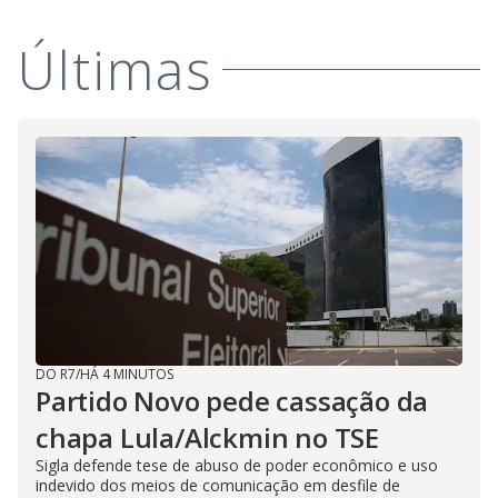
d
h
r
Últimas
e
i
e
n
n
o
d
t
l
l
i
y
v
b
e
e
h
i
n
DO R7
/
HÁ 4 MINUTOS
Partido Novo pede cassação da
d
l
chapa Lula/Alckmin no TSE
i
Sigla defende tese de abuso de poder econômico e uso
indevido dos meios de comunicação em desfile de
v