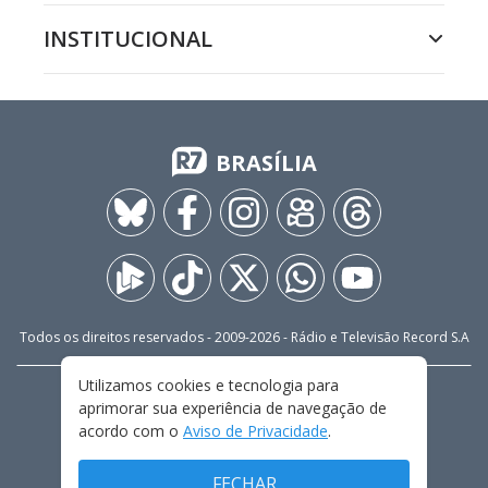
INSTITUCIONAL
BRASÍLIA
Todos os direitos reservados - 2009-
2026
- Rádio e Televisão Record S.A
Utilizamos cookies e tecnologia para
CARREIRA
FALE CONOSCO
PRIVACIDADE
aprimorar sua experiência de navegação de
TERMOS E CONDIÇÕES DE USO
acordo com o
Aviso de Privacidade
.
FECHAR