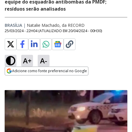
equipe do esquadrão antibombas da PMDF;
resíduos serão analisados
BRASÍLIA
|
Natalie Machado, da RECORD
25/03/2024 - 22H04
(ATUALIZADO EM
20/04/2024 - 00H30
)
A+
A-
Adicione como fonte preferencial no Google
Opens in new window