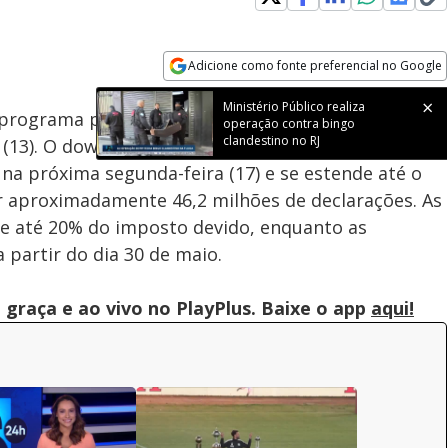
Loaded
:
100.00%
Adicione como fonte preferencial no Google
Subtitles
Velocidade
Opens in new window
Ministério Público realiza
o programa para a declaração do Imposto de Renda
operação contra bingo
clandestino no RJ
 (13). O download pode ser feito no site da Receita
na próxima segunda-feira (17) e se estende até o
er aproximadamente 46,2 milhões de declarações. As
 e até 20% do imposto devido, enquanto as
 partir do dia 30 de maio.
graça e ao vivo no PlayPlus. Baixe o app
aqui!