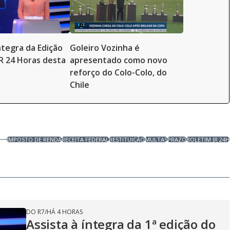
ntegra da Edição
Goleiro Vozinha é
JR 24 Horas desta
apresentado como novo
reforço do Colo-Colo, do
Chile
IMPOSTO DE RENDA
RECEITA FEDERAL
RESTITUIÇÃO
MULTAS
PRAZO
BOLETIM JR 24H
DO R7
/
HÁ 4 HORAS
Assista à íntegra da 1ª edição do