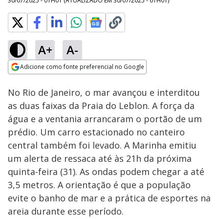
30/07/2025 - 01H01
(ATUALIZADO EM
30/07/2025 - 01H01
)
A+
A-
Loaded
:
81.12%
Adicione como fonte preferencial no Google
Subtitles
Ativar
Som
Opens in new window
No Rio de Janeiro, o mar avançou e interditou
as duas faixas da Praia do Leblon. A força da
água e a ventania arrancaram o portão de um
prédio. Um carro estacionado no canteiro
central também foi levado. A Marinha emitiu
um alerta de ressaca até às 21h da próxima
quinta-feira (31). As ondas podem chegar a até
3,5 metros. A orientação é que a população
evite o banho de mar e a prática de esportes na
areia durante esse período.