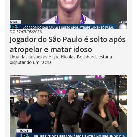
DO R7
/
05/08/2026
Jogador do São Paulo é solto após
atropelar e matar idoso
Uma das suspeitas é que Nicolas Bosshardt estaria
disputando um racha