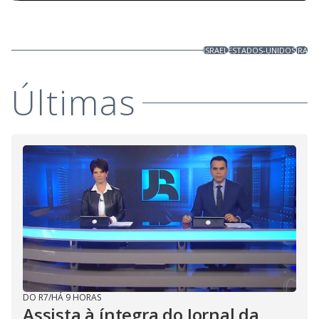
ISRAEL
ESTADOS-UNIDOS
IRA
Últimas
DO R7
/
HÁ 9 HORAS
Assista à íntegra do Jornal da