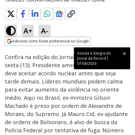
13/06/2025 - 22H54
(ATUALIZADO EM
13/06/2025 - 22H54
)
A+
A-
Loaded
:
2.96%
Adicione como fonte preferencial no Google
Ativar
Som
Opens in new window
Assista à íntegra do
Confira na edição do Jornal da Record desta
Jornal da Record |
07/08/2026
sexta (13): Presidente americano diz que Irã
deve aceitar acordo nuclear antes que seja
tarde demais. Líderes mundiais pedem calma
para evitar aumento da violência no oriente
médio. Aqui no Brasil, ex-ministro Gilson
Machado é preso por ordem de Alexandre de
Moraes, do Supremo. Já Mauro Cid, ex-ajudante
de ordens de Bolsonaro, é alvo de busca da
Polícia Federal por tentativa de fuga. Número