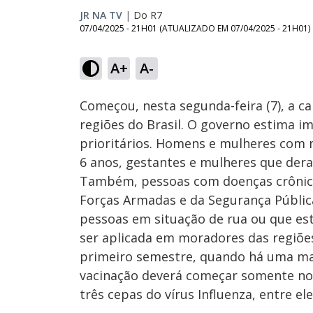
JR NA TV
|
Do R7
07/04/2025 - 21H01
(ATUALIZADO EM
07/04/2025 - 21H01
)
Loaded
:
33.73%
A+
A-
Ativar
Som
Começou, nesta segunda-feira (7), a 
regiões do Brasil. O governo estima i
prioritários. Homens e mulheres com 
6 anos, gestantes e mulheres que dera
Também, pessoas com doenças crônicas
Forças Armadas e da Segurança Pública
pessoas em situação de rua ou que est
ser aplicada em moradores das regiões
primeiro semestre, quando há uma maio
vacinação deverá começar somente no 
três cepas do vírus Influenza, entre el