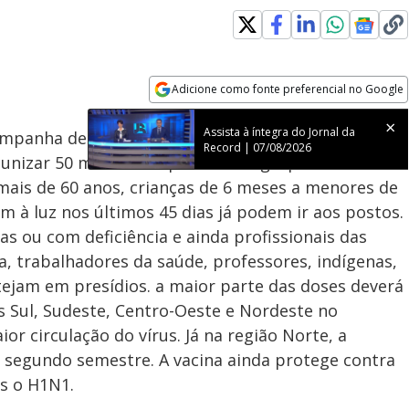
Adicione como fonte preferencial no Google
Subtitles
Velocidade
Opens in new window
Assista à íntegra do Jornal da
campanha de vacinação contra a gripe em quatro
Record | 07/08/2026
munizar 50 milhões de pessoas de grupos
mais de 60 anos, crianças de 6 meses a menores de
m à luz nos últimos 45 dias já podem ir aos postos.
 ou com deficiência e ainda profissionais das
, trabalhadores da saúde, professores, indígenas,
ejam em presídios. a maior parte das doses deverá
 Sul, Sudeste, Centro-Oeste e Nordeste no
r circulação do vírus. Já na região Norte, a
segundo semestre. A vacina ainda protege contra
es o H1N1.