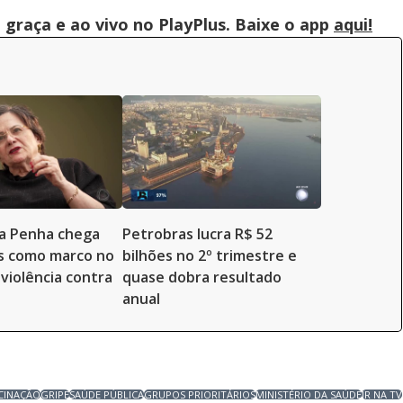
graça e ao vivo no PlayPlus. Baixe o app
aqui!
da Penha chega
Petrobras lucra R$ 52
s como marco no
bilhões no 2º trimestre e
violência contra
quase dobra resultado
anual
CINAÇÃO
GRIPE
SAÚDE PÚBLICA
GRUPOS PRIORITÁRIOS
MINISTÉRIO DA SAÚDE
JR NA TV