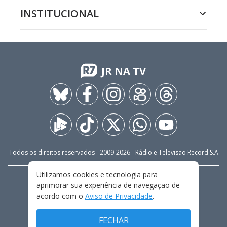
INSTITUCIONAL
JR NA TV
Todos os direitos reservados - 2009-
2026
- Rádio e Televisão Record S.A
Utilizamos cookies e tecnologia para
CARREIRA
FALE CONOSCO
PRIVACIDADE
aprimorar sua experiência de navegação de
TERMOS E CONDIÇÕES DE USO
acordo com o
Aviso de Privacidade
.
FECHAR