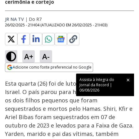
cerimônia e cortejo
JR NA TV
|
Do R7
26/02/2025 - 21H04
(ATUALIZADO EM
26/02/2025 - 21H03
)
A+
A-
Loaded
:
79.01%
Adicione como fonte preferencial no Google
Subtitles
Ativar
Som
Opens in new window
Assista à íntegra do
Esta quarta (26) foi de luto e tristeza para
Jornal da Record |
06/08/2026
Israel. O país parou para homenagear a mãe e
os dois filhos pequenos que foram
sequestrados e mortos pelo Hamas. Shiri, Kfir e
Ariel Bibas foram sequestrados em 07 de
outubro de 2023 e levados para a Faixa de Gaza.
Yarden, marido e pai das vítimas, também