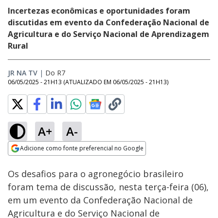
Incertezas econômicas e oportunidades foram
discutidas em evento da Confederação Nacional de
Agricultura e do Serviço Nacional de Aprendizagem
Rural
JR NA TV
|
Do R7
06/05/2025 - 21H13
(ATUALIZADO EM
06/05/2025 - 21H13
)
A+
A-
Loaded
:
35.33%
Adicione como fonte preferencial no Google
Subtitles
Ativar
Som
Opens in new window
Os desafios para o agronegócio brasileiro
foram tema de discussão, nesta terça-feira (06),
em um evento da Confederação Nacional de
Agricultura e do Serviço Nacional de