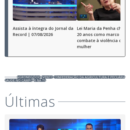
Assista à íntegra do Jornal da
Lei Maria da Penha chega
Record | 07/08/2026
20 anos como marco no
combate à violência cont
mulher
AGRONEGÓCIO
EVENTO
CONFEDERAÇÃO DA AGRICULTURA E PECUÁRIA
SAÚDE NO CAMPO
JR NA TV
Últimas