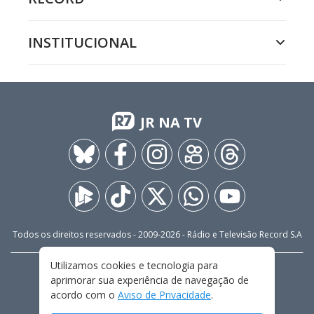
INSTITUCIONAL
JR NA TV
Todos os direitos reservados - 2009-
2026
- Rádio e Televisão Record S.A
Utilizamos cookies e tecnologia para
CARREIRA
FALE CONOSCO
PRIVACIDADE
aprimorar sua experiência de navegação de
TERMOS E CONDIÇÕES DE USO
acordo com o
Aviso de Privacidade
.