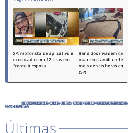
SP: motorista de aplicativo é
Bandidos invadem casa e
executado com 12 tiros em
mantêm família refém p
frente à esposa
mais de seis horas em Ati
(SP)
ATROPELAMENTO
FURTO
JUNDIAÍ
MORTE
ROUBO
SAO-PAULO-ESTADO
CIDADE-ALERTA
Últimas