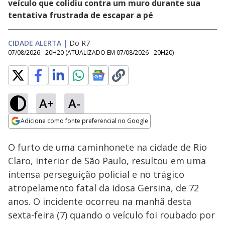
veículo que colidiu contra um muro durante sua
tentativa frustrada de escapar a pé
CIDADE ALERTA
|
Do R7
07/08/2026 - 20H20
(ATUALIZADO EM
07/08/2026 - 20H20
)
A+
A-
Loaded
:
9.72%
Adicione como fonte preferencial no Google
Subtitles
Ativar
Som
Opens in new window
O furto de uma caminhonete na cidade de Rio
Claro, interior de São Paulo, resultou em uma
intensa perseguição policial e no trágico
atropelamento fatal da idosa Gersina, de 72
anos. O incidente ocorreu na manhã desta
sexta-feira (7) quando o veículo foi roubado por