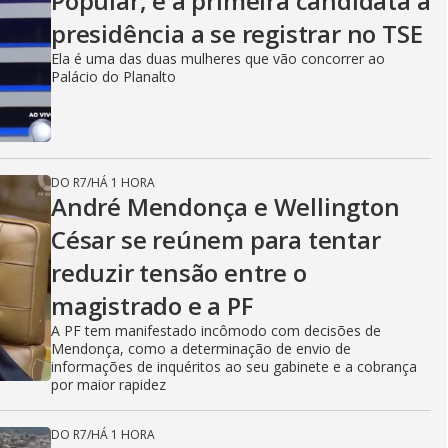
Popular, é a primeira candidata à
presidência a se registrar no TSE
Ela é uma das duas mulheres que vão concorrer ao
Palácio do Planalto
DO R7
/
HÁ 1 HORA
André Mendonça e Wellington
César se reúnem para tentar
reduzir tensão entre o
magistrado e a PF
A PF tem manifestado incômodo com decisões de
Mendonça, como a determinação de envio de
informações de inquéritos ao seu gabinete e a cobrança
por maior rapidez
DO R7
/
HÁ 1 HORA