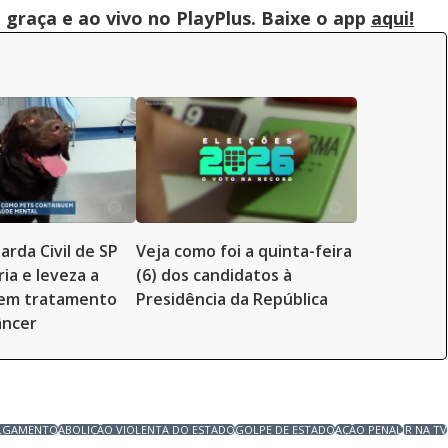
graça e ao vivo no PlayPlus. Baixe o app
aqui!
arda Civil de SP
Veja como foi a quinta-feira
ia e leveza a
(6) dos candidatos à
 em tratamento
Presidência da República
âncer
LGAMENTO
ABOLIÇÃO VIOLENTA DO ESTADO
GOLPE DE ESTADO
AÇÃO PENAL
JR NA TV