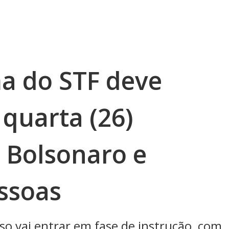
a do STF deve
 quarta (26)
 Bolsonaro e
essoas
so vai entrar em fase de instrução, com