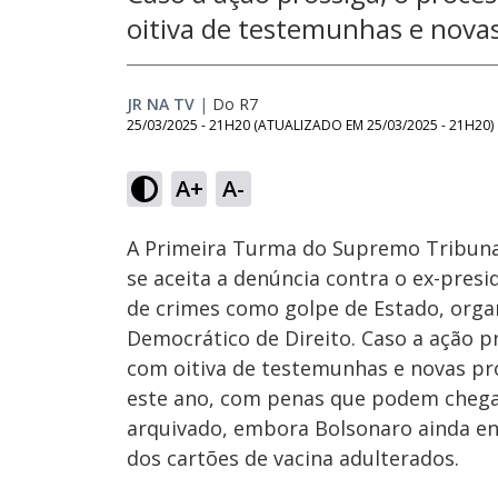
oitiva de testemunhas e nova
JR NA TV
|
Do R7
25/03/2025 - 21H20
(ATUALIZADO EM
25/03/2025 - 21H20
)
Loaded
:
35.73%
A+
A-
Ativar
Som
A Primeira Turma do Supremo Tribunal F
se aceita a denúncia contra o ex-presi
de crimes como golpe de Estado, organ
Democrático de Direito. Caso a ação pr
com oitiva de testemunhas e novas pr
este ano, com penas que podem chegar 
arquivado, embora Bolsonaro ainda enf
dos cartões de vacina adulterados.