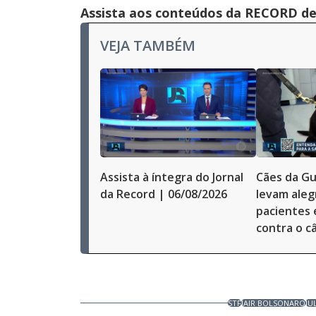
Assista aos conteúdos da RECORD de 
VEJA TAMBÉM
Assista à íntegra do Jornal
Cães da Gu
da Record | 06/08/2026
levam alegr
pacientes
contra o c
STF
JAIR BOLSONARO
JU