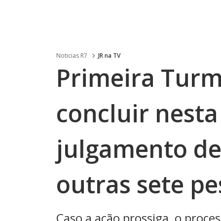
Noticias R7
JR na TV
Primeira Turm
concluir nesta
julgamento de
outras sete p
Caso a ação prossiga, o proces