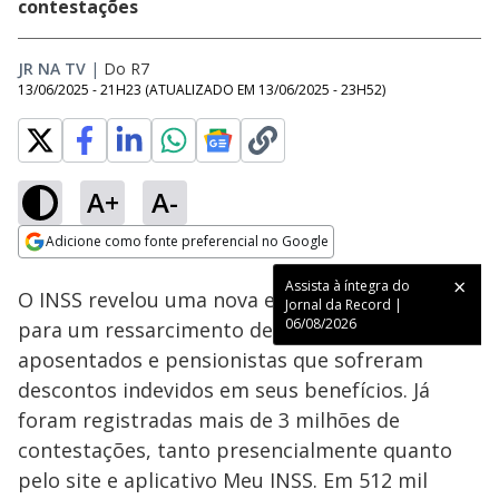
contestações
JR NA TV
|
Do R7
13/06/2025 - 21H23
(ATUALIZADO EM
13/06/2025 - 23H52
)
A+
A-
Loaded
:
64.97%
Adicione como fonte preferencial no Google
Subtitles
Ativar
Som
Opens in new window
Assista à íntegra do
O INSS revelou uma nova estimativa que aponta
Jornal da Record |
06/08/2026
para um ressarcimento de até R$ 2,1 bilhões a
aposentados e pensionistas que sofreram
descontos indevidos em seus benefícios. Já
foram registradas mais de 3 milhões de
contestações, tanto presencialmente quanto
pelo site e aplicativo Meu INSS. Em 512 mil