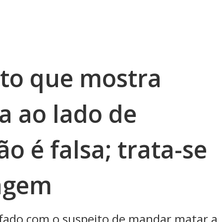
oto que mostra
a ao lado de
 é falsa; trata-se
agem
rafado com o suspeito de mandar matar a