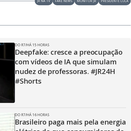
y
JR NA TV
FAKE NEWS
MONITOR JR
PRESIDENTE LULA
e
V
DO R7
/
HÁ 15 HORAS
i
Deepfake: cresce a preocupação
com vídeos de IA que simulam
d
nudez de professoras. #JR24H
#Shorts
e
DO R7
/
HÁ 16 HORAS
o
Brasileiro paga mais pela energia