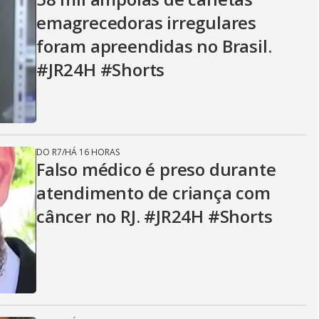
emagrecedoras irregulares
foram apreendidas no Brasil.
#JR24H #Shorts
DO R7
/
HÁ 16 HORAS
Falso médico é preso durante
atendimento de criança com
câncer no RJ. #JR24H #Shorts