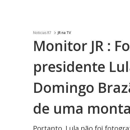
Noticias R7
JR na TV
Monitor JR : F
presidente Lul
Domingo Brazão
de uma mont
Portanto, Lula não foi fotog