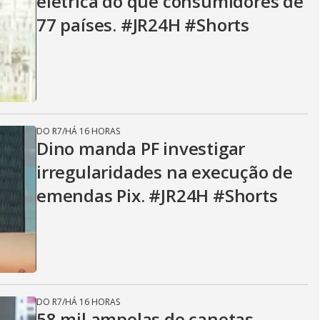
elétrica do que consumidores de
77 países. #JR24H #Shorts
DO R7
/
HÁ 16 HORAS
Dino manda PF investigar
irregularidades na execução de
emendas Pix. #JR24H #Shorts
DO R7
/
HÁ 16 HORAS
58 mil ampolas de canetas