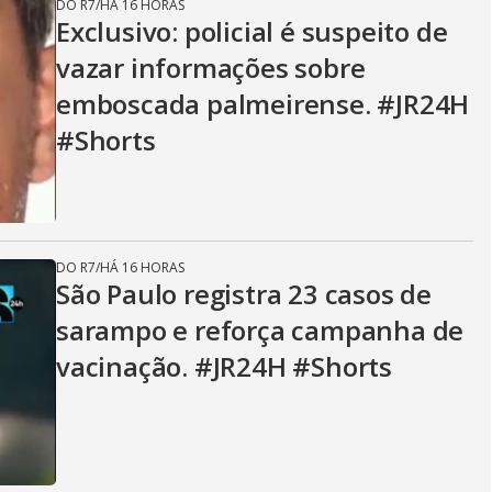
DO R7
/
HÁ 16 HORAS
Exclusivo: policial é suspeito de
vazar informações sobre
emboscada palmeirense. #JR24H
#Shorts
DO R7
/
HÁ 16 HORAS
São Paulo registra 23 casos de
sarampo e reforça campanha de
vacinação. #JR24H #Shorts