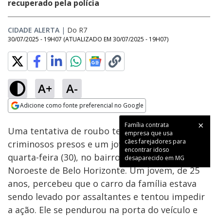
recuperado pela polícia
CIDADE ALERTA
|
Do R7
30/07/2025 - 19H07
(ATUALIZADO EM
30/07/2025 - 19H07
)
A+
A-
Loaded
:
60.73%
Adicione como fonte preferencial no Google
Subtitles
Ativar
Som
Opens in new window
Família contrata
Uma tentativa de roubo terminou com três
empresa que usa
cães farejadores para
criminosos presos e um jovem ferido, nesta
encontrar idoso
quarta-feira (30), no bairro Caiçara, na região
desaparecido em MG
Noroeste de Belo Horizonte. Um jovem, de 25
anos, percebeu que o carro da família estava
sendo levado por assaltantes e tentou impedir
a ação. Ele se pendurou na porta do veículo e