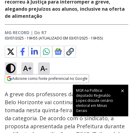
recorreu à Justiça para interromper a greve,
alegando prejuízos aos alunos, inclusive na oferta
de alimentação
MG RECORD
|
Do R7
03/07/2025 - 19H55
(ATUALIZADO EM
03/07/2025 - 19H55
)
A+
A-
Loaded
:
49.18%
Adicione como fonte preferencial no Google
Subtitles
Ativar
Som
Opens in new window
MGR na Política:
A greve dos professores da rede municipal de
deputado Reginaldo
Lopes discute cenário
Belo Horizonte vai continuar. A decisão foi
eleitoral em Minas
tomada nesta quinta-feira (03) em assembleia
Gerais
da categoria. De acordo com o sindicato, a
proposta apresentada pela Prefeitura durante