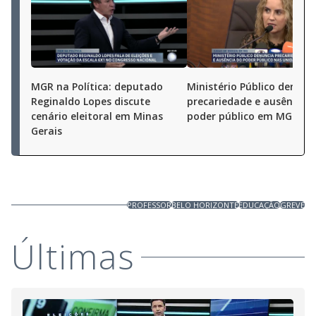
MGR na Política: deputado
Ministério Público denunc
Reginaldo Lopes discute
precariedade e ausência 
cenário eleitoral em Minas
poder público em MG
Gerais
PROFESSOR
BELO HORIZONTE
EDUCAÇÃO
GREVE
Últimas