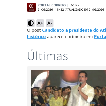
PORTAL CORREIO
|
Do R7
21/05/2026 - 11H32
(ATUALIZADO EM
21/05/2026 
A+
A-
O post
Candidato a presidente do Atl
histórico
apareceu primeiro em
Porta
Últimas