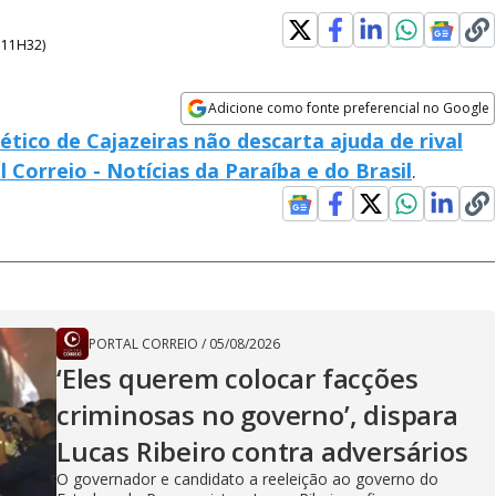
- 11H32
)
Adicione como fonte preferencial no Google
Opens in new window
ético de Cajazeiras não descarta ajuda de rival
l Correio - Notícias da Paraíba e do Brasil
.
PORTAL CORREIO
/
05/08/2026
‘Eles querem colocar facções
criminosas no governo’, dispara
Lucas Ribeiro contra adversários
O governador e candidato a reeleição ao governo do