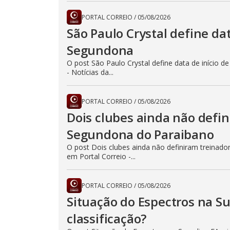
PORTAL CORREIO
/
05/08/2026
São Paulo Crystal define da
Segundona
O post São Paulo Crystal define data de início 
- Notícias da...
PORTAL CORREIO
/
05/08/2026
Dois clubes ainda não defin
Segundona do Paraibano
O post Dois clubes ainda não definiram treinad
em Portal Correio -...
PORTAL CORREIO
/
05/08/2026
Situação do Espectros na Su
classificação?