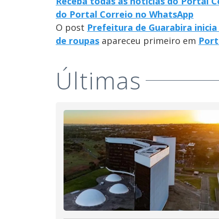
Receba todas as notícias do Portal 
do Portal Correio no WhatsApp
O post
Prefeitura de Guarabira inic
de roupas
apareceu primeiro em
Port
Últimas