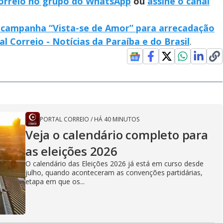
Correio no grupo do WhatsApp
ou
assine o canal
ia campanha “Vista-se de Amor” para arrecadação
al Correio - Notícias da Paraíba e do Brasil
.
PORTAL CORREIO
/
HÁ 40 MINUTOS
Veja o calendário completo para
as eleições 2026
O calendário das Eleições 2026 já está em curso desde
julho, quando aconteceram as convenções partidárias,
etapa em que os...