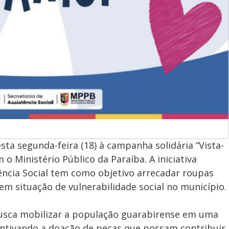
esta segunda-feira (18) à campanha solidária “Vista-
o Ministério Público da Paraíba. A iniciativa
tência Social tem como objetivo arrecadar roupas
m situação de vulnerabilidade social no município.
 busca mobilizar a população guarabirense em uma
entivando a doação de peças que possam contribuir