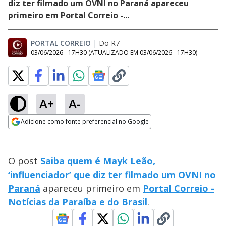
diz ter filmado um OVNI no Paraná apareceu
primeiro em Portal Correio -...
PORTAL CORREIO
|
Do R7
03/06/2026 - 17H30
(ATUALIZADO EM
03/06/2026 - 17H30
)
A+
A-
Adicione como fonte preferencial no Google
Opens in new window
O post
Saiba quem é Mayk Leão,
‘influenciador’ que diz ter filmado um OVNI no
Paraná
apareceu primeiro em
Portal Correio -
Notícias da Paraíba e do Brasil
.