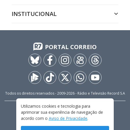
INSTITUCIONAL
PORTAL CORREIO
Todos os direitos reservados - 2009-
2026
- Rádio e Televisão Record S.A
Utilizamos cookies e tecnologia para
CARREIRA
FALE CONOSCO
PRIVACIDADE
aprimorar sua experiência de navegação de
TERMOS E CONDIÇÕES DE USO
acordo com o
Aviso de Privacidade
.