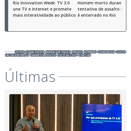
Rio Innovation Week: TV 3.0
Homem morto durante
une TV e internet e promete
tentativa de assalto em O
mais interatividade ao público
é enterrado no Rio
HOTEL
ZONA OESTE
BARRA DA TIJUCA
PRESOS
HOMENS
QUADRILHA
GOLPE
FALSA ENTREGA
EXAMES MÉDICOS
POLÍCIA CIVIL
RJ NO AR
Últimas