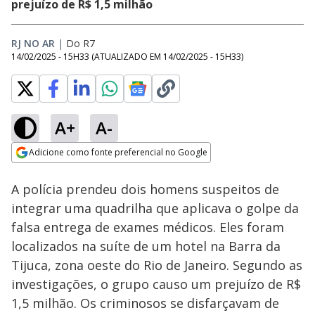
prejuízo de R$ 1,5 milhão
RJ NO AR
|
Do R7
14/02/2025 - 15H33
(ATUALIZADO EM
14/02/2025 - 15H33
)
A+
A-
Loaded
:
23.45%
Adicione como fonte preferencial no Google
Subtitles
Ativar
Som
Opens in new window
A polícia prendeu dois homens suspeitos de
integrar uma quadrilha que aplicava o golpe da
falsa entrega de exames médicos. Eles foram
localizados na suíte de um hotel na Barra da
Tijuca, zona oeste do Rio de Janeiro. Segundo as
investigações, o grupo causo um prejuízo de R$
1,5 milhão. Os criminosos se disfarçavam de