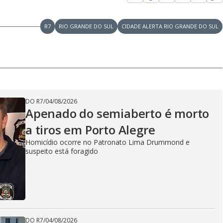
R7
RIO GRANDE DO SUL
CIDADE ALERTA RIO GRANDE DO SUL
DO R7
/
04/08/2026
Apenado do semiaberto é morto
a tiros em Porto Alegre
Homicídio ocorre no Patronato Lima Drummond e
suspeito está foragido
DO R7
/
04/08/2026