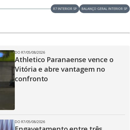
R7 INTERIOR SP
BALANÇO GERAL INTERIOR SP
DO R7
/
05/08/2026
Athletico Paranaense vence o
Vitória e abre vantagem no
confronto
DO R7
/
05/08/2026
Engavetamento entre três